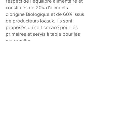
respect de l’équilibre alimentaire et
constitués de 20% d'aliments
d'origine Biologique et de 60% issus
de producteurs locaux. Ils sont
proposés en self-service pour les
primaires et servis à table pour les
maternelles.
Règlement
tarifs 2026
-2027
(* Ces prix sont révisables chaque
année)