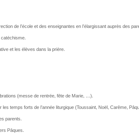
irection de l’école et des enseignantes en l’élargissant auprès des par
le catéchisme.
ive et les élèves dans la prière.
ébrations (messe de rentrée,
f
ête de Marie, …).
ur les temps forts de l’année liturgique (Toussaint, Noël, Carême, Pâq
es parents.
ers Pâques.