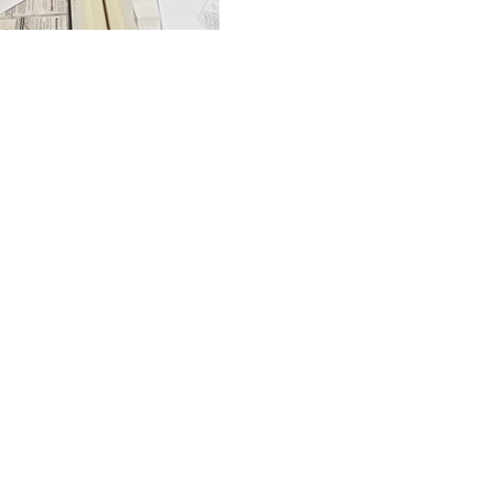
ejeannedarc-collonges.com