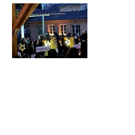
Retour projets Accueil
École Jeanne d'Arc
2, Allée du Colombier
69660 Collonges-Au-Mont-d'Or
Tél.
04 78 22 09 05
secretariat@ecolejeannedarc.fr