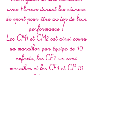
Les enfants se sont entraînés
avec Florian durant les séances
de sport pour être au top de leur
performance !
Les CM1 et CM2 ont ainsi couru
un marathon par équipe de 10
enfants, les CE2 un semi
marathon et les CE1 et CP 10
kilomètres.
Les enfants étaient très fiers de
recevoir un diplôme.
Une fois encore, l'adage se
vérifie : tout seul on va plus vite
mais ensemble on va plus loin.